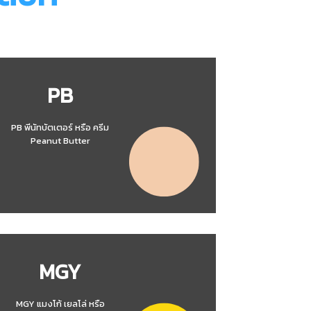
PB
PB พีนัทบัตเตอร์ หรือ ครีม
Peanut Butter
MGY
MGY แมงโก้ เยลโล่ หรือ