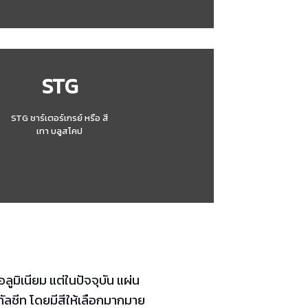
STG
STG ชาร์เตอร์เกรย์ หรือ สี
เทา บลูสโคป
ลูมิเนียม แต่ในปัจจุบัน แผ่น
ัลชีท โดยมีสีให้เลือกมากมาย