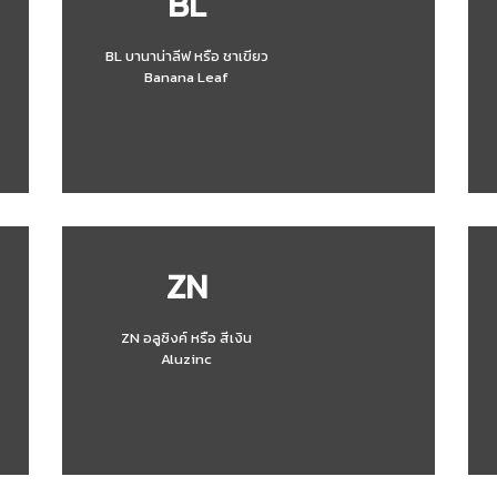
BL
BL บานาน่าลีฟ หรือ ชาเขียว
Banana Leaf
ZN
ZN อลูซิงค์ หรือ สีเงิน
Aluzinc