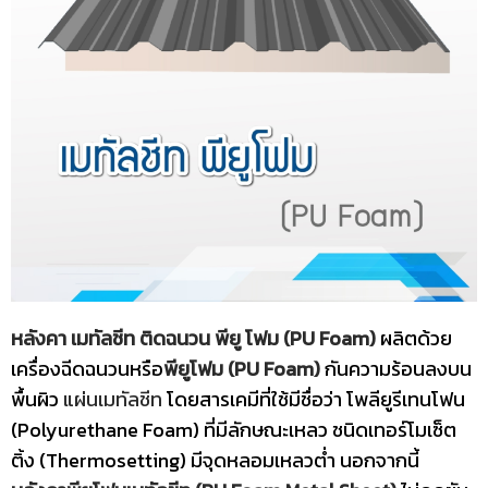
หลังคา เมทัลชีท ติดฉนวน พียู โฟม (PU Foam)
ผลิตด้วย
เครื่องฉีดฉนวนหรือ
พียูโฟม (PU Foam)
กันความร้อนลงบน
พื้นผิว
แผ่นเมทัลชีท
โดยสารเคมีที่ใช้มีชื่อว่า โพลียูรีเทนโฟน
(Polyurethane Foam) ที่มีลักษณะเหลว ชนิดเทอร์โมเซ็ต
ติ้ง (Thermosetting) มีจุดหลอมเหลวต่ำ นอกจากนี้